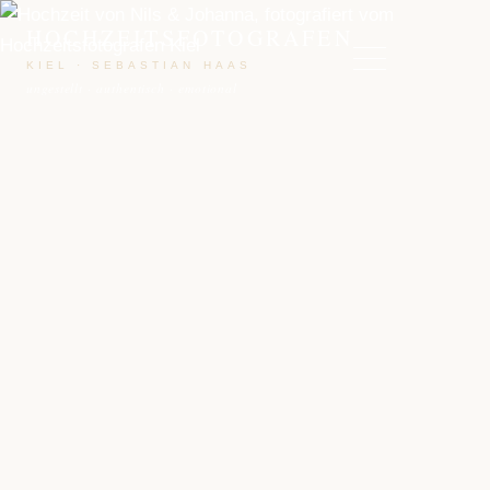
HOCHZEITSFOTOGRAFEN
KIEL · SEBASTIAN HAAS
ungestellt · authentisch · emotional